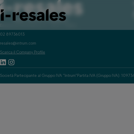
Bastioni di Porta Nuova, 19 - 20121 - Milano
02 89736013
resales@intrum.com
Scarica il Company Profile
Società Partecipante al Gruppo IVA “Intrum”
Partita IVA (Gruppo IVA): 1097