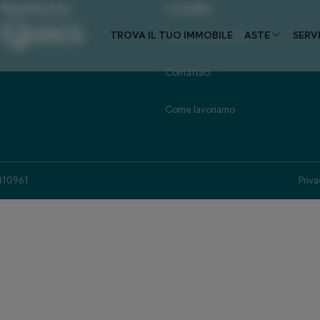
Regulated by
i-resales
TROVA IL TUO IMMOBILE
Trova il tuo immobile
ASTE
SERVI
Contattaci
Come lavoriamo
3410961
Priva