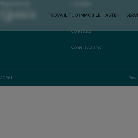
Regulated by
i-resales
TROVA IL TUO IMMOBILE
Trova il tuo immobile
ASTE
SERVI
Contattaci
Come lavoriamo
3410961
Priva