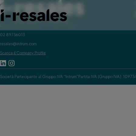
Bastioni di Porta Nuova, 19 - 20121 - Milano
02 89736013
resales@intrum.com
Scarica il Company Profile
Società Partecipante al Gruppo IVA “Intrum”
Partita IVA (Gruppo IVA): 1097